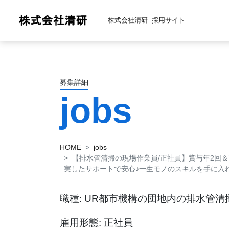
株式会社清研
採用サイト
募集詳細
jobs
HOME
jobs
【排水管清掃の現場作業員/正社員】賞与年2回
実したサポートで安心
♪
一生モノのスキルを手に入
職種: UR都市機構の団地内の排水管清
雇用形態: 正社員