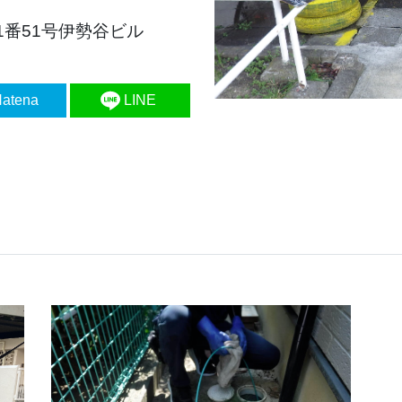
1番51号伊勢谷ビル
）
atena
LINE